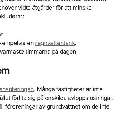
ehöver vidta åtgärder för att minska
nkluderar:
ar
exempelvis en
regnvattentank
.
e varmaste timmarna på dagen
tem
shanteringen
. Många fastigheter är inte
llet förlita sig på enskilda avloppslösningar.
ill föroreningar av grundvattnet om de inte