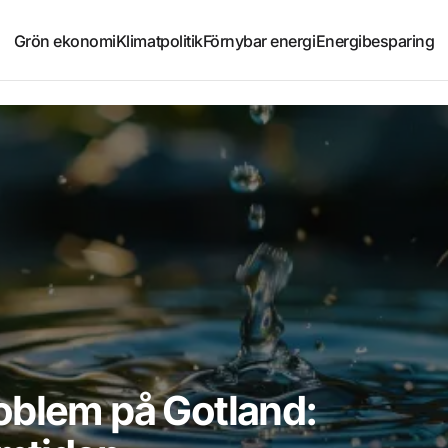
Grön ekonomi
Klimatpolitik
Förnybar energi
Energibesparing
oblem på Gotland: