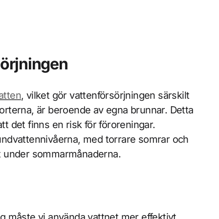
örjningen
atten
, vilket gör vattenförsörjningen särskilt
ätorterna, är beroende av egna brunnar. Detta
tt det finns en risk för föroreningar.
undvattennivåerna, med torrare somrar och
rist under sommarmånaderna.
ing måste vi använda vattnet mer effektivt.