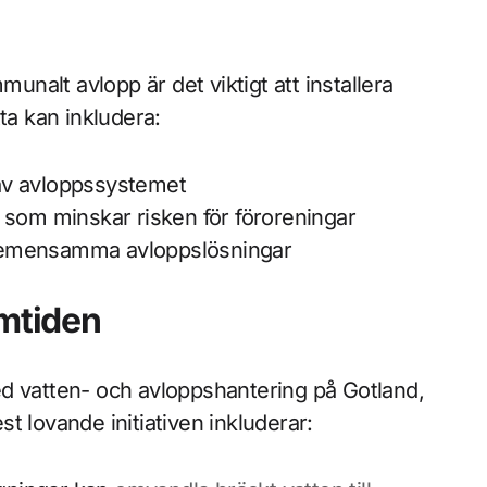
munalt avlopp är det viktigt att installera
tta kan inkludera:
av avloppssystemet
som minskar risken för föroreningar
gemensamma avloppslösningar
amtiden
d vatten- och avloppshantering på Gotland,
t lovande initiativen inkluderar: